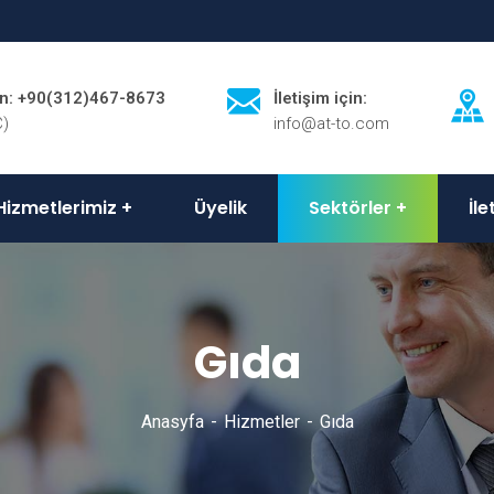
on: +90(312)467-8673
İletişim için:
C)
info@at-to.com
Hizmetlerimiz
Üyelik
Sektörler
İle
Gıda
Anasyfa
Hizmetler
Gıda